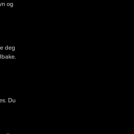
vn og
te deg
ilbake.
es. Du