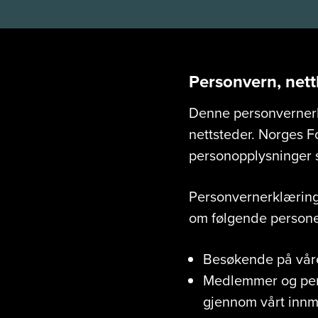
Personvern, net
Denne personvernerk
nettsteder. Norges F
personopplysninger s
Personvernerklæring
om følgende persone
Besøkende på våre
Medlemmer og per
gjennom vårt inn