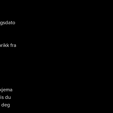
ngsdato
rikk fra
skjema
is du
i deg