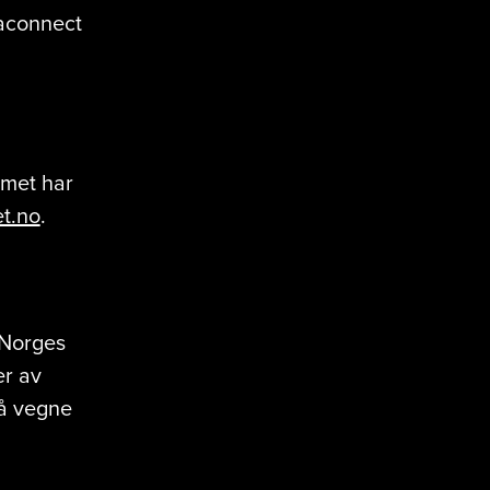
iaconnect
mmet har
t.no
.
 Norges
er av
på vegne