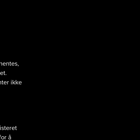
hentes,
et.
nter ikke
steret
for å