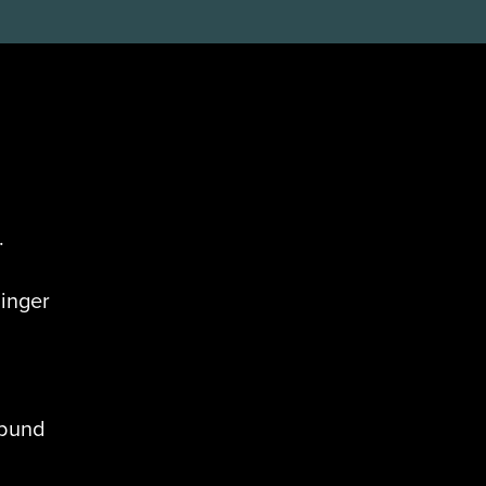
.
inger
rbund