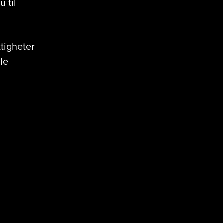
 til
tigheter
lle