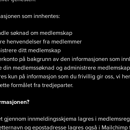
asjonen som innhentes:
ndle søknad om medlemskap
are henvendelser fra medlemmer
istrere ditt medlemskap
kerkonto på bakgrunn av den informasjonen som inn
e din medlemssøknad og administrere medlemskap
 kun på informasjon som du frivillig gir oss, vi he
ette formålet fra tredjeparter.
ormasjonen?
et gjennom innmeldingsskjema lagres i medlemsregi
tternavn og epostadresse lagres også i Mailchimp 