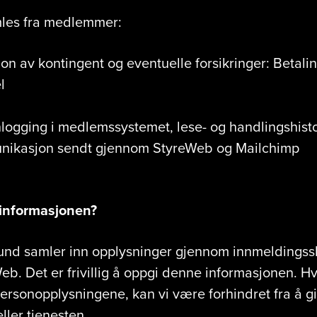
les fra medlemmer:
on av kontingent og eventuelle forsikringer: Betali
l
nlogging i medlemssystemet, lese- og handlingshisto
unikasjon sendt gjennom StyreWeb og Mailchimp
informasjonen?
und samler inn opplysninger gjennom innmeldings
eb. Det er frivillig å oppgi denne informasjonen. Hv
personopplysningene, kan vi være forhindret fra å g
eller tjenesten.