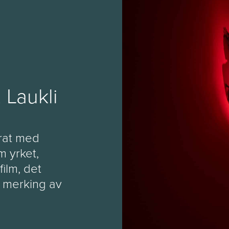
. Laukli
prat med
m yrket,
ilm, det
m merking av