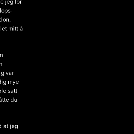
e jeg for
lops-
edon,
et mitt å
om
m
ag var
ldig mye
le satt
åtte du
 at jeg