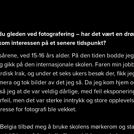
 gleden ved fotografering – har det vært en dr
om interessen på et senere tidspunkt?
sårene, ved 15-16 års alder. På den tiden bodde je
g gikk på den internasjonale skolen. Faren min job
rdisk Irak, og under et seks ukers besøk der, fikk j
era og tok bilder av det jeg så. Da jeg kom hjem og
så jeg at de var veldig dårlige, med feil eksponerin
eil, men det var sterke inntrykk og store opplevels
eresse for fotografi ble vekket.
 Belgia tilbød meg å bruke skolens mørkerom og sta