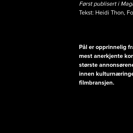
Først publisert i Ma
Tekst: Heidi Thon,
Fo
Pål er opprinnelig f
mest anerkjente ko
største annonsørene
innen kulturnæringen
filmbransjen.