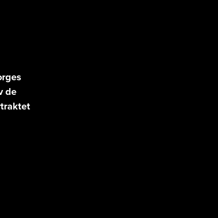
orges
v de
traktet