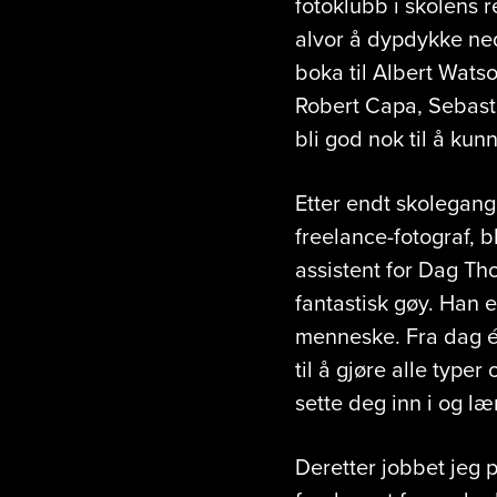
fotoklubb i skolens r
alvor å dypdykke ned
boka til Albert Wats
Robert Capa, Sebast
bli god nok til å kun
Etter endt skolegang,
freelance-fotograf, 
assistent for Dag Tho
fantastisk gøy. Han e
menneske. Fra dag én
til å gjøre alle type
sette deg inn i og læ
Deretter jobbet jeg 