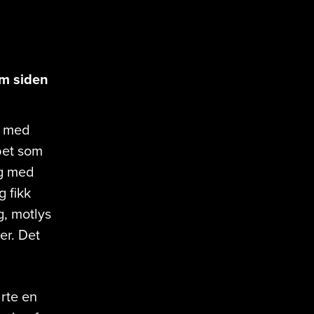
øm siden
g med
bet som
eg med
 fikk
g, motlys
er. Det
rte en