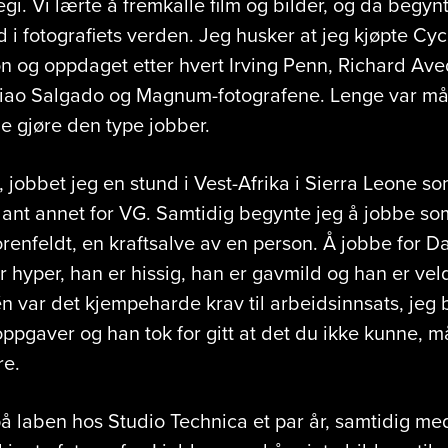
egi. Vi lærte å fremkalle film og bilder, og da begynt
 i fotografiets verden. Jeg husker at jeg kjøpte Cyc
on og oppdaget etter hvert Irving Penn, Richard Av
iao Salgado og Magnum-fotografene. Lenge var mål
ne gjøre den type jobber.
 jobbet jeg en stund i Vest-Afrika i Sierra Leone s
blant annet for VG. Samtidig begynte jeg å jobbe so
renfeldt, en kraftsalve av en person. Å jobbe for D
r hyper, han er hissig, han er gavmild og han er ve
 var det kjempeharde krav til arbeidsinnsats, jeg b
r oppgaver og han tok for gitt at det du ikke kunne, m
re.
på laben hos Studio Technica et par år, samtidig med