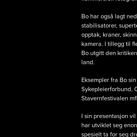
Bo har også lagt ned
stabilisatorer, supert
opptak, kraner, skin
kamera. I tillegg til
Bo utgitt den kritike
land.
Eksempler fra Bo sin
Sykepleierforbund, O
Stavernfestivalen mfl
I sin presentasjon vi
har utviklet seg enor
spesielt ta for seg d