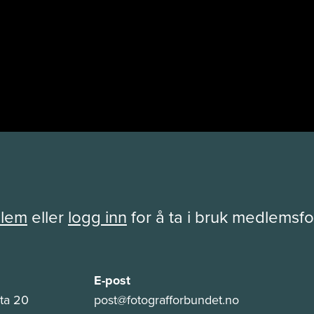
dlem
eller
logg inn
for å ta i bruk medlemsf
E-post
ta 20
post@fotografforbundet.no