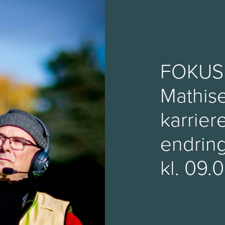
FOKUS 
Mathis
karrier
endring
kl. 09.