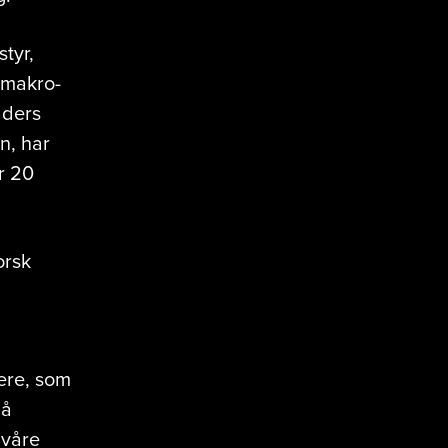
tyr,
g makro-
aders
n, har
r 20
orsk
iere, som
 å
 våre