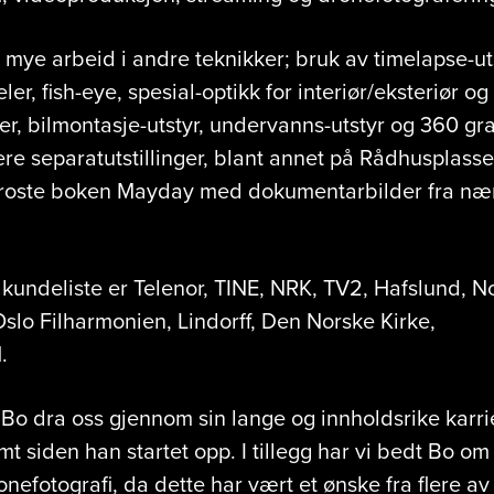
 mye arbeid i andre teknikker; bruk av timelapse-uts
eler, fish-eye, spesial-optikk for interiør/eksteriør o
ner, bilmontasje-utstyr, undervanns-utstyr og 360 gr
 flere separatutstillinger, blant annet på Rådhusplasse
rroste boken
Mayday med dokumentarbilder fra næ
 kundeliste er Telenor, TINE, NRK, TV2, Hafslund, N
slo Filharmonien, Lindorff, Den Norske Kirke,
.
l Bo dra oss gjennom sin lange og innholdsrike karr
mt siden han startet opp. I tillegg har vi bedt Bo om
ronefotografi, da dette har vært et ønske fra flere av