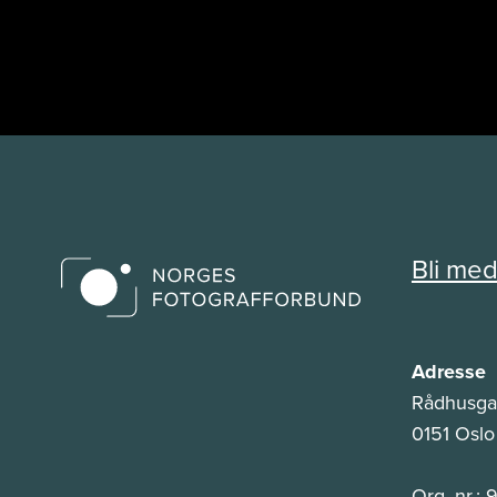
Bli me
Adresse
Rådhusga
0151 Oslo
Org. nr.: