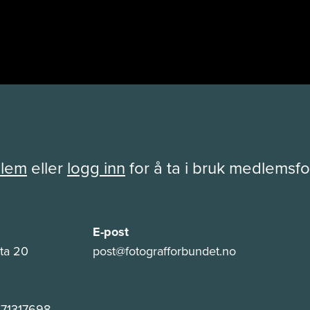
dlem
eller
logg inn
for å ta i bruk medlemsf
E-post
ta 20
post@fotografforbundet.no
 971317698