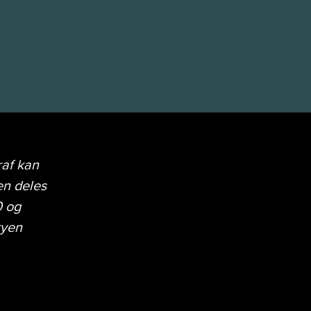
raf kan
en deles
0 og
ryen