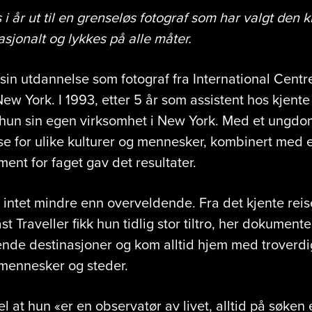
 i år ut til en grenseløs fotograf som har valgt den
nasjonalt og lykkes på alle måter.
sin utdannelse som fotograf fra International Centr
ew York. I 1993, etter 5 år som assistent hos kjente
e hun sin egen virksomhet i New York. Med et ungd
e for ulike kulturer og mennesker, kombinert med e
ent for faget gav det resultater.
 intet mindre enn overveldende. Fra det kjente reise
Traveller fikk hun tidlig stor tiltro, her dokumente
ende destinasjoner og kom alltid hjem med troverdi
 mennesker og steder.
 at hun «er en observatør av livet, alltid på søken 