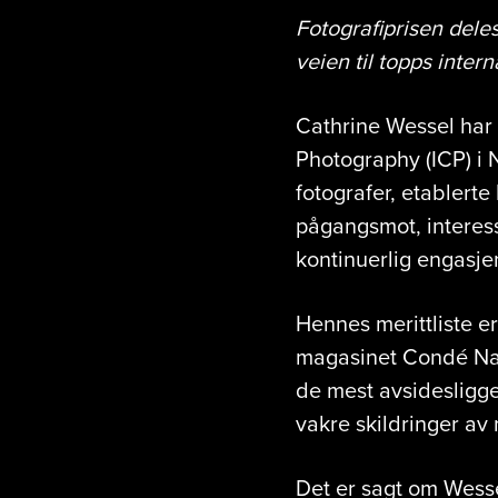
Fotografiprisen deles
veien til topps inter
Cathrine Wessel har 
Photography (ICP) i N
fotografer, etablert
pågangsmot, interess
kontinuerlig engasjem
Hennes merittliste er
magasinet Condé Nast 
de mest avsidesligg
vakre skildringer av
Det er sagt om Wessel