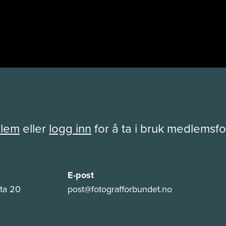
dlem
eller
logg inn
for å ta i bruk medlemsf
E-post
ta 20
post@fotografforbundet.no