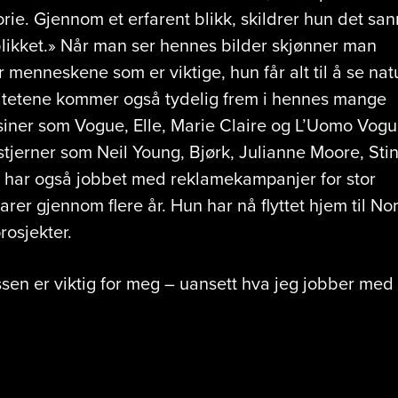
torie. Gjennom et erfarent blikk, skildrer hun det san
likket.» Når man ser hennes bilder skjønner man
 menneskene som er viktige, hun får alt til å se nat
litetene kommer også tydelig frem i hennes mange
siner som Vogue, Elle, Marie Claire og L’Uomo Vog
stjerner som Neil Young, Bjørk, Julianne Moore, Sti
 har også jobbet med reklamekampanjer for stor
er gjennom flere år. Hun har nå flyttet hjem til No
rosjekter.
sen er viktig for meg – uansett hva jeg jobber med 