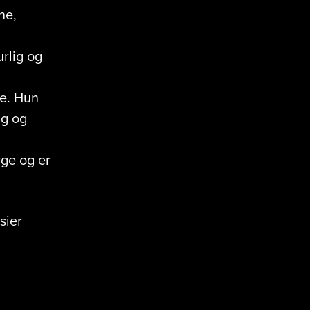
ne,
urlig og
ue. Hun
ng og
rge og er
sier