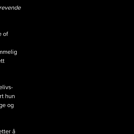
 krevende
e of
ommelig
tt
livs-
rt hun
ge og
etter å