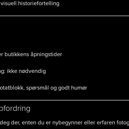
suell historiefortelling
er butikkens åpningstider
g: ikke nødvendig
otatblokk, spørsmål og godt humør
pfordring
e deg der, enten du er nybegynner eller erfaren fotog