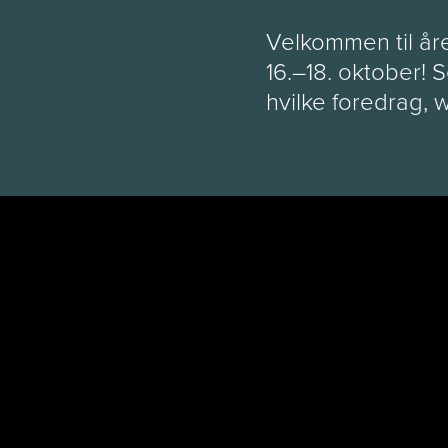
Velkommen til år
16.–18. oktober!
hvilke foredrag, 