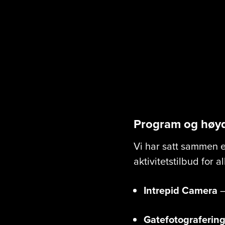
I butikkloka
Program og høy
Vi har satt sammen 
aktivitetstilbud for a
Intrepid Camera
–
Gatefotograferin