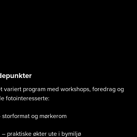
lene til Stavanger Foto
16. oktober
depunkter
et variert program med workshops, foredrag og
lle fotointeresserte:
 storformat og mørkerom
g
– praktiske økter ute i bymiljø