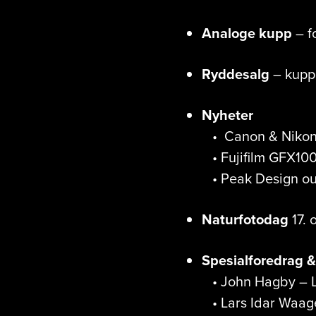
Analoge kupp
– fo
Ryddesalg
– kuppm
Nyheter
• Canon & Nikon 
• Fujifilm GFX10
• Peak Design ou
Naturfotodag
17. 
Spesialforedrag & 
• John Hagby – LE
• Lars Idar Waage