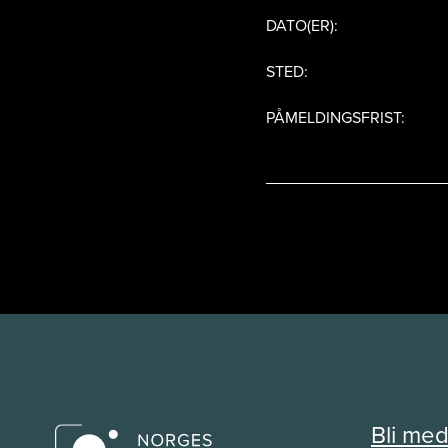
DATO(ER):
STED:
PÅMELDINGSFRIST:
Bli me