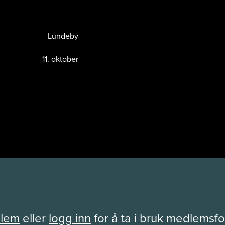
Lundeby
11. oktober
dlem
eller
logg inn
for å ta i bruk medlemsf