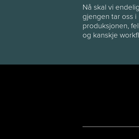
Nå skal vi endelig
gjengen tar oss i
produksjonen, fel
og kanskje workfl