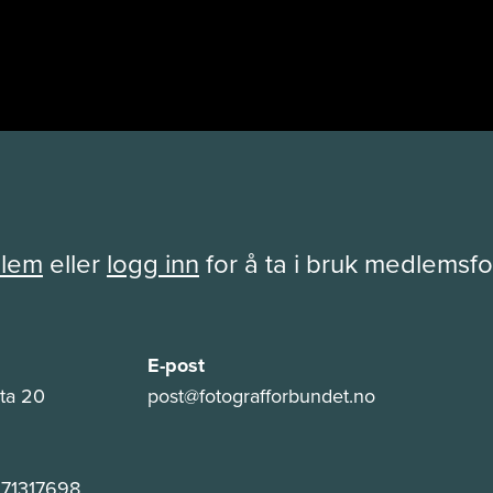
dlem
eller
logg inn
for å ta i bruk medlemsf
E-post
ta 20
post@fotografforbundet.no
 971317698