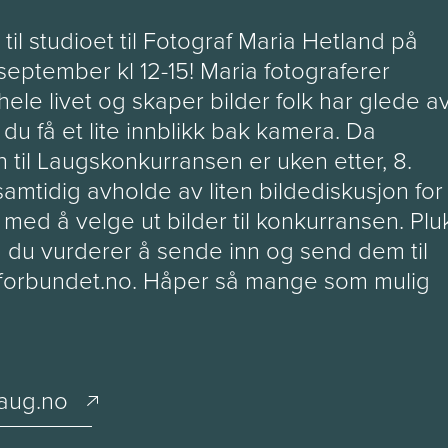
til studioet til Fotograf Maria Hetland på
 september kl 12-15! Maria fotograferer
hele livet og skaper bilder folk har glede a
 du få et lite innblikk bak kamera. Da
n til Laugskonkurransen er uken etter, 8.
samtidig avholde av liten bildediskusjon for
med å velge ut bilder til konkurransen. Plu
m du vurderer å sende inn og send dem til
forbundet.no. Håper så mange som mulig
aug.no