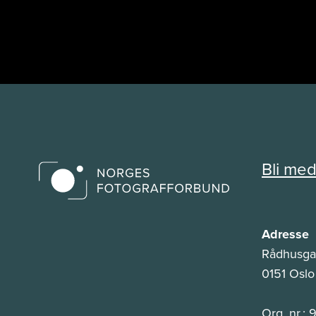
Bli me
Adresse
Rådhusga
0151 Oslo
Org. nr.: