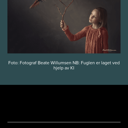
Foto: Fotograf Beate Willumsen NB: Fuglen er laget ved
hjelp av KI