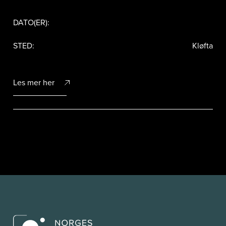
DATO(ER):
STED:
Kløfta
Les mer her