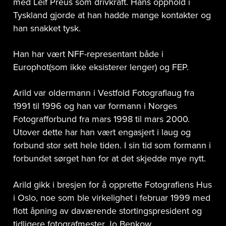
med Leif Preus som drivkraft. Hans opphold i
Tyskland gjorde at han hadde mange kontakter og
han snakket tysk.
Han har vært NFF-representant både i
Europhot(som ikke eksisterer lenger) og FEP.
Arild var oldermann i Vestfold Fotograflaug fra
1991 til 1996 og han var formann i Norges
Fotografforbund fra mars 1998 til mars 2000.
Utover dette har han vært engasjert i laug og
forbund stor sett hele tiden. I sin tid som formann i
forbundet sørget han for at det skjedde mye nytt.
Arild gikk i bresjen for å opprette Fotografiens Hus
i Oslo, noe som ble virkelighet i februar 1999 med
flott åpning av daværende stortingspresident og
tidligere fotografmester Jo Benkow.